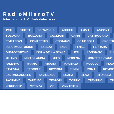
R a d i o M i l a n o T V
International FM Radiotelevision
4VITI
50BEST
5GRAPPOLI
ABBIATI
AMMA
ANCONA
BOLOGNA
BOLZANO
CAGLIARI
CAPRI
CASTROCARO
CIVITANOVA
COMACCHIO
COSTANZI
COTIGNOLA
CROSS
EUROPAUDITORIUM
FAENZA
FANO
FENICE
FERRARA
GUSTOCORTINA
ISOLA DELLA SCALA
JESI
LONGIANO
LU
MILANO
MIRABILANDIA
MITO
MODENA
MONTEPULCIANO
PALERMO
PARMA
PESARO
PIACENZA
PICCOLO
PLAU
RAVENNA
REGGIO E.
RICCIONE
RIMINI
ROMA
ROVIG
SANTARCANGELO
SAVIGNANO
SCALA
SIENA
SIRACUSA
TAORMINA
TARTUFO
TESTORI
TORINO
TRENTINO
TR
VERUCCHIO
VICENZA
VIE
VINNANTUR