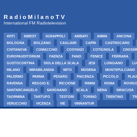
R a d i o M i l a n o T V
International FM Radiotelevision
4VITI
50BEST
5GRAPPOLI
ABBIATI
AMMA
ANCONA
BOLOGNA
BOLZANO
CAGLIARI
CAPRI
CASTROCARO
CIVITANOVA
COMACCHIO
COSTANZI
COTIGNOLA
CROSS
EUROPAUDITORIUM
FAENZA
FANO
FENICE
FERRARA
GUSTOCORTINA
ISOLA DELLA SCALA
JESI
LONGIANO
LU
MILANO
MIRABILANDIA
MITO
MODENA
MONTEPULCIANO
PALERMO
PARMA
PESARO
PIACENZA
PICCOLO
PLAU
RAVENNA
REGGIO E.
RICCIONE
RIMINI
ROMA
ROVIG
SANTARCANGELO
SAVIGNANO
SCALA
SIENA
SIRACUSA
TAORMINA
TARTUFO
TESTORI
TORINO
TRENTINO
TR
VERUCCHIO
VICENZA
VIE
VINNANTUR