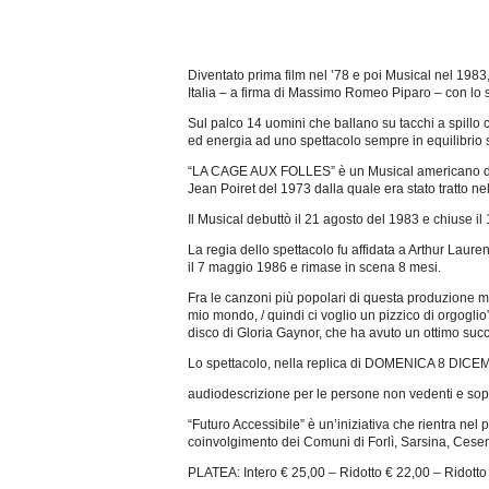
Diventato prima film nel ’78 e poi Musical nel 1983
Italia – a firma di Massimo Romeo Piparo – con lo 
Sul palco 14 uomini che ballano su tacchi a spillo
ed energia ad uno spettacolo sempre in equilibrio s
“LA CAGE AUX FOLLES” è un Musical americano del 1
Jean Poiret del 1973 dalla quale era stato tratto nel 1
Il Musical debuttò il 21 agosto del 1983 e chiuse 
La regia dello spettacolo fu affidata a Arthur Laur
il 7 maggio 1986 e rimase in scena 8 mesi.
Fra le canzoni più popolari di questa produzione me
mio mondo, / quindi ci voglio un pizzico di orgoglio
disco di Gloria Gaynor, che ha avuto un ottimo suc
Lo spettacolo, nella replica di DOMENICA 8 DICE
audiodescrizione per le persone non vedenti e sopr
“Futuro Accessibile” è un’iniziativa che rientra nel
coinvolgimento dei Comuni di Forlì, Sarsina, Cesena
PLATEA: Intero € 25,00 – Ridotto € 22,00 – Ridotto