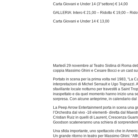
Carta Giovani e Under 14 (3°settore) € 14,00
GALLERIA: Intero € 21,00 – Ridotto € 19,00 – Rido
Carta Giovani e Under 14 € 13,00
Martedì 29 novembre al Teatro Sistina di Roma debu
coppia Massimo Ghini e Cesare Bocci e un cast sui tac
Portato in scena per la prima volta nel 1983, “La Cage
interpretazioni di Michel Serrault e Ugo Tognazzi.
sfavillante locale notturno per travestiti a Saint T
inaspettato e da quel momento hanno inizio una se
sorpresa. Con alcune anteprime, in calendario dal 2
La Peep Arrow Entertainment porta in scena una g
l’Orchestra dal vivo -18 elementi- diretta dal Maest
Cristian Ruiz in quelli di Laurent, Crescenza Gua
Goodson scateneranno una schiera di sorprendenti 
Una sfida importante, uno spettacolo che in America
Un grande ritorno in teatro per Massimo Ghini: “Aff