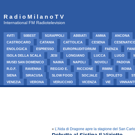
R a d i o M i l a n o T V
International FM Radiotelevision
4VITI
50BEST
5GRAPPOLI
ABBIATI
AMMA
ANCONA
CASTROCARO
CATANIA
CATTOLICA
CESENA
CESENATIC
ENOLOGICA
ESPRESSO
EUROPAUDITORIUM
FAENZA
FAN
ISOLA DELLA SCALA
JESI
LONGIANO
LUCCA
LUGO
MUSEI SAN DOMENICO
NAIMA
NAPOLI
NOVOLI
PADOVA
R.O.F.
RAVENNA
REGGIO E.
RICCIONE
RIMINI
ROMA
SIENA
SIRACUSA
SLOW FOOD
SOCJALE
SPOLETO
S
VENEZIA
VERONA
VERUCCHIO
VICENZA
VIE
VINNANT
«
L’Aida di Dragone apre la stagione del San Carl