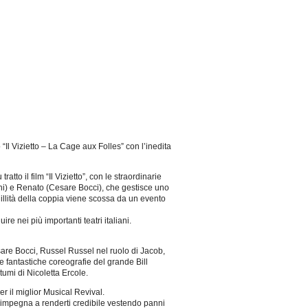
l Vizietto – La Cage aux Folles” con l’inedita
tto il film “Il Vizietto”, con le straordinarie
ini) e Renato (Cesare Bocci), che gestisce uno
uillità della coppia viene scossa da un evento
 nei più importanti teatri italiani.
esare Bocci, Russel Russel nel ruolo di Jacob,
fantastiche coreografie del grande Bill
umi di Nicoletta Ercole.
r il miglior Musical Revival.
i impegna a renderti credibile vestendo panni