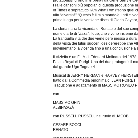
protagonisti furono interpretati da Gene Barry e G
Fra le canzoni più popolari di questa produzione 
of Times e soprattutto I Am What I Am (“sono quel c
alla “diversità” “Questo è il mio mondo/quindi ci vo
primo luogo per la versione disco di Gloria Gaynor
La storia narra la vicenda di Renato e del suo comp
nome d’arte di “Zazà”. I due, che vivono insieme d
La tranquilla vita dei due viene però messa a dura 
della visita dei futuri suoceri, desidererebbe che A
movimentano la vicenda fino a una conclusione a 
Il Vizietto è un FILM di Edouard Molinaro del 1978
Palais Royal di Parigi. Uno dei due protagonisti mas
dal grande Ugo Tognazzi.
Musical di JERRY HERMAN e HARVEY FIERSTEI
tratto dalla Commedia omonima di JEAN POIRET
Traduzione e adattamento di MASSIMO ROMEO 
con
MASSIMO GHINI
ALBIN/ZAZÀ
con RUSSELL RUSSELL nel ruolo di JACOB
CESARE BOCCI
RENATO