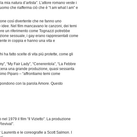
a mia natura d’artista”. L’attore romano veste i
 uomo che riafferma ciò che è “I am what I am” e
ione così divertente che ne fanno uno
ie idee. Nel film mancavano le canzoni, dei temi
ere un riferimento come Tognazzi potrebbe
razione sessuale, i gay erano rappresentati come
nte in coppia e hanno una vita e
a fatto scelte di vita più protette, come gli
mmy”, “My Fair Lady”, “Cenerentola”, “La Febbre
 scena una grande produzione, quasi sessanta
ssimo Piparo – “affrontiamo temi come
rispondono con la parola Amore. Questo
nel 1979 il film “Il Vizietto”. La produzione
Revival”.
r Laurents e le coreografie a Scott Salmon. I