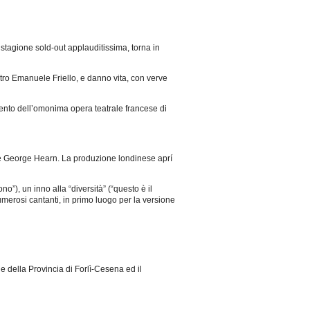
 stagione sold-out applauditissima, torna in
tro Emanuele Friello, e danno vita, con verve
ento dell’omonima opera teatrale francese di
ry e George Hearn. La produzione londinese aprí
”), un inno alla “diversità” (“questo è il
umerosi cantanti, in primo luogo per la versione
 e della Provincia di Forlì-Cesena ed il