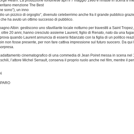
eorge Hearn. La produzione londinese aprí il 7 maggio 1986 e rimase in scena 8 me
meritano menzione The Best
he sono”), un inno
glio un pizzico di orgoglio”, divenuto celeberrimo anche fra il grande pubblico grazie
, che ha avuto un ottimo successo di pubblico.
agno Albin: gestiscono uno sfavillante locale notturno per travestiti a Saint Tropez
a oltre 20 anni, hanno cresciuto assieme Laurent, figlio di Renato, nato da una fug
prova quando Laurent annuncia di essersi fidanzato con la figlia di un politico reaz
lbin non fosse presente, per non fare cattiva impressione sul futuro suocero. Da qui 
sorpresa.
, adattamento cinematografico di una commedia di Jean Poiret messa in scena nel 1
chili, l’attore Michel Serrault, conserva il proprio ruolo anche nel film, mentre il p
N
PIPARO