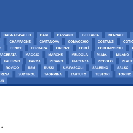
BAGNACAVALLO
BARI
BASSANO
BELLARIA
BIENNALE
O
CHAMPAGNE
CIVITANOVA
COMACCHIO
COSTANZI
COTI
O
FENICE
FERRARA
FIRENZE
FORLÌ
FORLIMPOPOLI
MACERATA
MAGGIO
MARCHE
MELDOLA
MI.MA.
MILANO
PALERMO
PARMA
PESARO
PIACENZA
PICCOLO
PLAUT
ROVIGO
RSM
RUSSI
S.M.PASCOLI
SALERNO
SALSO
TRESA
SUDTIROL
TAORMINA
TARTUFO
TESTORI
TORINO
UR
o
«