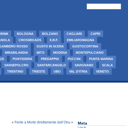
BIWA
BOLOGNA
BOLZANO
CAGLIARI
CAPRI
GNOLA
CROSSROADS
E.R.F.
EMILIAROMAGNA
GAMBERO ROSSO
GUSTO IN SCENA
GUSTOCORTINA
MIRABILANDIA
MITO
MODENA
MONTEPULCIANO
US
PONTEDERA
PREDAPPIO
PUCCINI
PUNTA MARINA
SANSEPOLCRO
SANTARCANGELO
SAVIGNANO
SCALA
TRENTINO
TRIESTE
UBU
VAL D’ITRIA
VENETO
»
Ferite a Morte direttamente dall’Onu
»
Meta
Log in