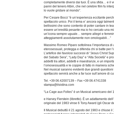
completamente diversi dai tuoi. È una sfida… e il vo
panni del tenero Albin, che nel celebre film fu int
lo vuole gridare al mondo”.
Per Cesare Bocci “è un’esperienza eccitante perché
spettacolo unico. Poi il tema e’ ancora oggi talment
bellissimi che sono contento di poter cantare in 
essere un’eredità pesante ma io ho cercato una mia 
un’icona sempre uguale… sempre allegri e femmini
atteggiamenti assolutamente non omologabili…”
Massimo Romeo Piparo sottolinea l’importanza di ave
eterosessuali, protegga e difenda chi si batte per l
L’artefice dei favolosi successi di “Jesus Christ S
del Sabato Sera”, “Lady Day” e “Alta Società” e p
addetti tra attori, addetti e maestranze, e un imp
l’omosessualità e le coppie di fatto in maniera schie
Nel musical saranno evidenti due grandi questioni 
spettacolo servirà anche a far luce sull’amore di cu
Tel. +39 06.42007139 – Fax +39 06.4741338
stampa@ilsistina.com
“La Cage aux Folles” è un Musical americano del 1
e Harvey Fierstein (libretto). È un adattamento dell
originale del 1983 vinse 6 Tony Award (gli Oscar de
Il Musical debuttò il 21 agosto del 1983 e chiuse i