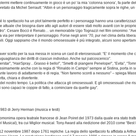
lermi mettere continuamente in gioco è un po’ la mia ‘colonna sonora’, fa parte dell
erpretato da Michel Serrault: “Albin è un personaggio tragicamente sopra le righe, un
 lo spettacolo ha un plot talmente perfetto e i personaggi hanno una caratterizzaz
e attuale che bisogna dare atto agli autori di essere stati molto avanti con le propr
teatro”. Cesare Bocci è Renato… un memorabile Ugo Tognazzi nel film omonimo: “Av
via per interpretare il personaggio. Forse negli anni ‘70, pur nel clima della libe
li. Oggi sappiamo che il mondo omosessuale è più integrato, alcuni sono apertame
r scelto per la sua messa in scena un cast di eterosessuali: “E’ il momento che chi h
’uguaglianza dei diritti di ciascun individuo. Anche sul palcoscenico”.
uperstar”, “HairSpray…Grasso è bello!”, “Smetti di piangere Penelope!”, “Evita”, “To
rossimamente anche con la regia di “Rinaldo in Campo” sempre al Sistina, porta in
ortante lavoro di adattamento e di regia. “Non faremo sconti a nessuno” – spiega Ma
tta, chiara e divertente.
del nostro tempo. La politica che attacca gli omosessuali. E gli omosessuali che 
i sono capaci le coppie di fatto, a cominciare da quelle gay”.
983 di Jerry Herman (musica e testi)
’omonima opera teatrale francese di Jean Poiret del 1973 dalla quale era stato tratto 
l Musical), tra cui Miglior musical. Tony Award alla riedizione del 2010 come “Best 
l 12 novembre 1987 dopo 1761 repliche. La regia dello spettacolo fu affidata a Arthu