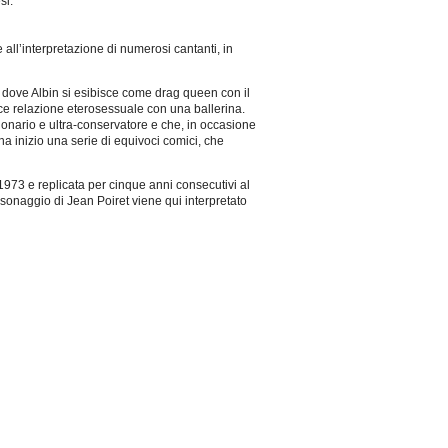
si.
 all’interpretazione di numerosi cantanti, in
, dove Albin si esibisce come drag queen con il
ace relazione eterosessuale con una ballerina.
ionario e ultra-conservatore e che, in occasione
ha inizio una serie di equivoci comici, che
973 e replicata per cinque anni consecutivi al
ersonaggio di Jean Poiret viene qui interpretato