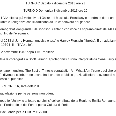
TURNO C Sabato 7 dicembre 2013 ore 21
TURNO D Domenica 8 dicembre 2013 ore 16
, Il Vizietto ha già vinto diversi Oscar del Musical a Broadway e Londra, e dopo una
sfarzo e l’eleganza che si addicono ad un capolavoro del genere.
 coreografati dal grande Bill Goodson, cantano con voce da soprano diretti dal Maes
ul filo dell’eleganza.
983 di Jerry Herman (musica e testi) e Harvey Fierstein (libretto). È un adattam
979 il film “Il Vizietto”.
il 12 novembre 1987 dopo 1761 repliche.
ents e le coreografie a Scott Salmon. I protagonisti furono interpretati da Gene Bar
ritano menzione The Best of Times e soprattutto I Am What I Am (“sono quel che sono
”), divenuto celeberrimo anche fra il grande pubblico grazie all’interpretazione di n
cesso di pubblico.
MBRE ORE 16, sarà dotato di
atitolazione per le persone non udenti.
 progetto “Un invito al teatro no Limits” col contributo della Regione Emilia Romagna
, Predappio, e del Fondo per la Cultura di Forlì.
 Bac Fondo per la Cultura € 22,00