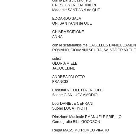
con la partecipazione di
CRESCENZA GUARNIERI
Madame SANT’ANN de QUE
EDOARDO SALA
ON. SANT’ANN de QUE
CHIARA SCIPIONE
ANNA
con le scatenatissime CAGELLES DANIELE A
ROMANO, GIOVANNI SCURA, SALVADOR AXEL T
solisti
GLORIA MIELE
JACQUELINE
ANDREA PALOTTO
FRANCIS
Costumi NICOLETTA ERCOLE
Scene GIANLUCA AMODIO
Luci DANIELE CEPRANI
Suono LUCA FINOTTI
Direzione Musicale EMANUELE FRIELLO
Coreografie BILL GOODSON
Regia MASSIMO ROMEO PIPARO