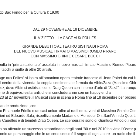
tto Bac Fondo per la Cultura € 19,00
DAL 29 NOVEMBRE AL 18 DICEMBRE
IL VIZIETTO – LA CAGE AUX FOLLES
GRANDE DEBUTTO AL TEATRO SISTINA DI ROMA
DEL NUOVO MUSICAL FIRMATO MASSIMO ROMEO PIPARO
CON MASSIMO GHINI E CESARE BOCCI
tta in “prima nazionale” assoluta il nuovo musical firmato Massimo Romeo Piparo “I
chi a spillo di oltre 20 artisti.
 aux Folles” si ispira all’omonima opera teatrale francese di Jean Poiret da cui fu tra
 Al centro della vicenda, la coppia sentimentale formata da Albin/Zaza (Massimo Gh
ropez, dove Albin si esibisce come Drag Queen con il nome d’arte di “Zazà”. La tranq
rie di equivoci esilaranti, che si concluderanno con un happy end a
3 al 27 novembre, il Musical sarà in scena a Roma fino al 18 dicembre per proseguire
rande produzione, con
ro Emanuele Friello e un cast unico: oltre ai ruoli en travestì di Massimo Ghini e C
rnieri ed Edoardo Sala, rispettivamente Madame e Monsieur On. Sant’Ann de Que. Le 
Cagelles e di temibili Drag Queen. Le scenografie sono di Gianluca Amodio, i cost
 ha ottenuto un successo straordinario negli anni ’80 e nel 2010 ha vinto l’Oscar pe
ronto un personaggio che in un certo senso è il sogno di ogni attore: un ruolo che t