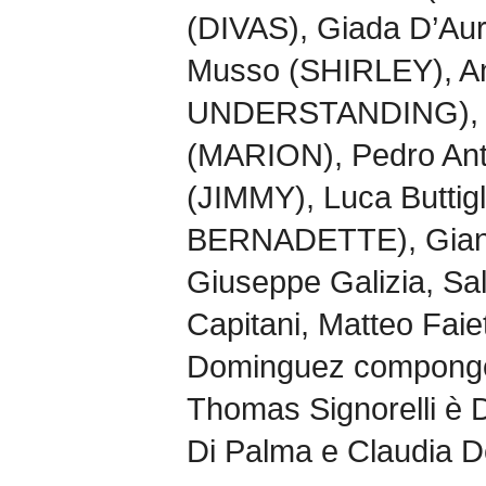
(DIVAS), Giada D’Aur
Musso (SHIRLEY), A
UNDERSTANDING), Va
(MARION), Pedro Ant
(JIMMY), Luca Butti
BERNADETTE), Gianl
Giuseppe Galizia, Sa
Capitani, Matteo Faie
Dominguez compong
Thomas Signorelli 
Di Palma e Claudia D