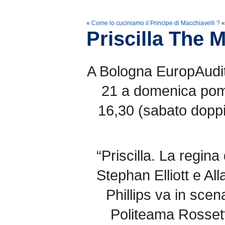
«
Come lo cuciniamo il Principe di Macchiavelli ?
«
Priscilla The 
A Bologna EuropAudit
21 a domenica pom
16,30 (sabato doppi
“Priscilla. La regina
Stephan Elliott e Al
Phillips va in scena
Politeama Rossetti