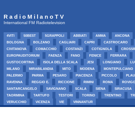
R a d i o M i l a n o T V
International FM Radiotelevision
4VITI
50BEST
5GRAPPOLI
ABBIATI
AMMA
ANCONA
BOLOGNA
BOLZANO
CAGLIARI
CAPRI
CASTROCARO
CIVITANOVA
COMACCHIO
COSTANZI
COTIGNOLA
CROSS
EUROPAUDITORIUM
FAENZA
FANO
FENICE
FERRARA
GUSTOCORTINA
ISOLA DELLA SCALA
JESI
LONGIANO
LU
MILANO
MIRABILANDIA
MITO
MODENA
MONTEPULCIANO
PALERMO
PARMA
PESARO
PIACENZA
PICCOLO
PLAU
RAVENNA
REGGIO E.
RICCIONE
RIMINI
ROMA
ROVIG
SANTARCANGELO
SAVIGNANO
SCALA
SIENA
SIRACUSA
TAORMINA
TARTUFO
TESTORI
TORINO
TRENTINO
TR
VERUCCHIO
VICENZA
VIE
VINNANTUR