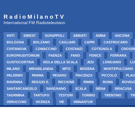
R a d i o M i l a n o T V
International FM Radiotelevision
4VITI
50BEST
5GRAPPOLI
ABBIATI
AMMA
ANCONA
BOLOGNA
BOLZANO
CAGLIARI
CAPRI
CASTROCARO
CIVITANOVA
COMACCHIO
COSTANZI
COTIGNOLA
CROSS
EUROPAUDITORIUM
FAENZA
FANO
FENICE
FERRARA
GUSTOCORTINA
ISOLA DELLA SCALA
JESI
LONGIANO
LU
MILANO
MIRABILANDIA
MITO
MODENA
MONTEPULCIANO
PALERMO
PARMA
PESARO
PIACENZA
PICCOLO
PLAU
RAVENNA
REGGIO E.
RICCIONE
RIMINI
ROMA
ROVIG
SANTARCANGELO
SAVIGNANO
SCALA
SIENA
SIRACUSA
TAORMINA
TARTUFO
TESTORI
TORINO
TRENTINO
TR
VERUCCHIO
VICENZA
VIE
VINNANTUR