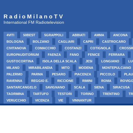
R a d i o M i l a n o T V
International FM Radiotelevision
4VITI
50BEST
5GRAPPOLI
ABBIATI
AMMA
ANCONA
BOLOGNA
BOLZANO
CAGLIARI
CAPRI
CASTROCARO
CIVITANOVA
COMACCHIO
COSTANZI
COTIGNOLA
CROSS
EUROPAUDITORIUM
FAENZA
FANO
FENICE
FERRARA
GUSTOCORTINA
ISOLA DELLA SCALA
JESI
LONGIANO
LU
MILANO
MIRABILANDIA
MITO
MODENA
MONTEPULCIANO
PALERMO
PARMA
PESARO
PIACENZA
PICCOLO
PLAU
RAVENNA
REGGIO E.
RICCIONE
RIMINI
ROMA
ROVIG
SANTARCANGELO
SAVIGNANO
SCALA
SIENA
SIRACUSA
TAORMINA
TARTUFO
TESTORI
TORINO
TRENTINO
TR
VERUCCHIO
VICENZA
VIE
VINNANTUR