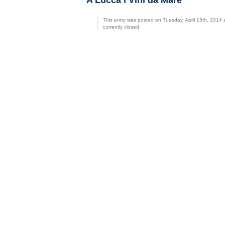
A Lucca i Vini da Mare
This entry was posted on Tuesday, April 15th, 2014 
currently closed.