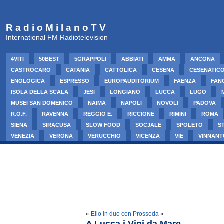
R a d i o M i l a n o T V
International FM Radiotelevision
4VITI
50BEST
5GRAPPOLI
ABBIATI
AMMA
ANCONA
CASTROCARO
CATANIA
CATTOLICA
CESENA
CESENATIC
ENOLOGICA
ESPRESSO
EUROPAUDITORIUM
FAENZA
FAN
ISOLA DELLA SCALA
JESI
LONGIANO
LUCCA
LUGO
MUSEI SAN DOMENICO
NAIMA
NAPOLI
NOVOLI
PADOVA
R.O.F.
RAVENNA
REGGIO E.
RICCIONE
RIMINI
ROMA
SIENA
SIRACUSA
SLOW FOOD
SOCJALE
SPOLETO
S
VENEZIA
VERONA
VERUCCHIO
VICENZA
VIE
VINNANT
«
Elio in duo con Prosseda
«