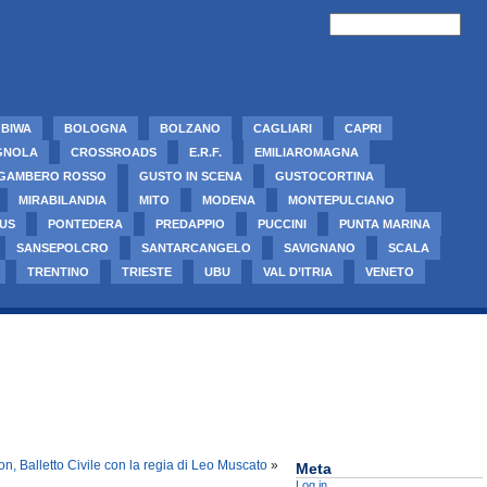
BIWA
BOLOGNA
BOLZANO
CAGLIARI
CAPRI
GNOLA
CROSSROADS
E.R.F.
EMILIAROMAGNA
GAMBERO ROSSO
GUSTO IN SCENA
GUSTOCORTINA
MIRABILANDIA
MITO
MODENA
MONTEPULCIANO
US
PONTEDERA
PREDAPPIO
PUCCINI
PUNTA MARINA
SANSEPOLCRO
SANTARCANGELO
SAVIGNANO
SCALA
TRENTINO
TRIESTE
UBU
VAL D’ITRIA
VENETO
on, Balletto Civile con la regia di Leo Muscato
»
Meta
Log in