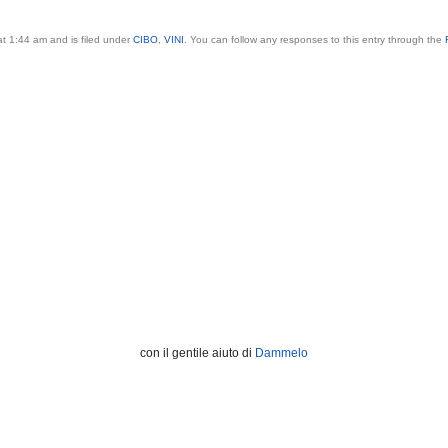
at 1:44 am and is filed under
CIBO
,
VINI
. You can follow any responses to this entry through the
con il gentile aiuto di
Dammelo