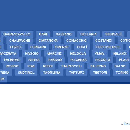
BAGNACAVALLO
BARI
BASSANO
BELLARIA
BIENNALE
O
CHAMPAGNE
CIVITANOVA
COMACCHIO
COSTANZI
COTI
O
FENICE
FERRARA
FIRENZE
FORLÌ
FORLIMPOPOLI
MACERATA
MAGGIO
MARCHE
MELDOLA
MI.MA.
MILANO
PALERMO
PARMA
PESARO
PIACENZA
PICCOLO
PLAUT
ROVIGO
RSM
RUSSI
S.M.PASCOLI
SALERNO
SALSO
TRESA
SUDTIROL
TAORMINA
TARTUFO
TESTORI
TORINO
UR
»
Enr