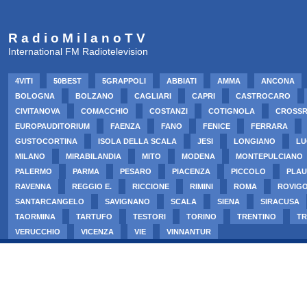
R a d i o M i l a n o T V
International FM Radiotelevision
4VITI
50BEST
5GRAPPOLI
ABBIATI
AMMA
ANCONA
BOLOGNA
BOLZANO
CAGLIARI
CAPRI
CASTROCARO
CIVITANOVA
COMACCHIO
COSTANZI
COTIGNOLA
CROSS
EUROPAUDITORIUM
FAENZA
FANO
FENICE
FERRARA
GUSTOCORTINA
ISOLA DELLA SCALA
JESI
LONGIANO
LU
MILANO
MIRABILANDIA
MITO
MODENA
MONTEPULCIANO
PALERMO
PARMA
PESARO
PIACENZA
PICCOLO
PLAU
RAVENNA
REGGIO E.
RICCIONE
RIMINI
ROMA
ROVIG
SANTARCANGELO
SAVIGNANO
SCALA
SIENA
SIRACUSA
TAORMINA
TARTUFO
TESTORI
TORINO
TRENTINO
TR
VERUCCHIO
VICENZA
VIE
VINNANTUR