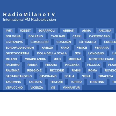
R a d i o M i l a n o T V
International FM Radiotelevision
4VITI
50BEST
5GRAPPOLI
ABBIATI
AMMA
ANCONA
BOLOGNA
BOLZANO
CAGLIARI
CAPRI
CASTROCARO
CIVITANOVA
COMACCHIO
COSTANZI
COTIGNOLA
CROSS
EUROPAUDITORIUM
FAENZA
FANO
FENICE
FERRARA
GUSTOCORTINA
ISOLA DELLA SCALA
JESI
LONGIANO
LU
MILANO
MIRABILANDIA
MITO
MODENA
MONTEPULCIANO
PALERMO
PARMA
PESARO
PIACENZA
PICCOLO
PLAU
RAVENNA
REGGIO E.
RICCIONE
RIMINI
ROMA
ROVIG
SANTARCANGELO
SAVIGNANO
SCALA
SIENA
SIRACUSA
TAORMINA
TARTUFO
TESTORI
TORINO
TRENTINO
TR
VERUCCHIO
VICENZA
VIE
VINNANTUR