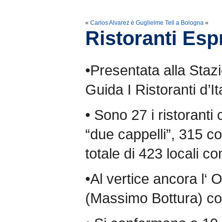
«
Carlos Alvarez è Guglielme Tell a Bologna
«
Ristoranti Es
•Presentata alla Staz
Guida I Ristoranti d’I
• Sono 27 i ristoranti 
“due cappelli”, 315 c
totale di 423 locali c
•Al vertice ancora l‘
(Massimo Bottura) co