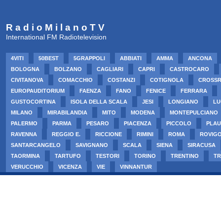
R a d i o M i l a n o T V
International FM Radiotelevision
4VITI
50BEST
5GRAPPOLI
ABBIATI
AMMA
ANCONA
BOLOGNA
BOLZANO
CAGLIARI
CAPRI
CASTROCARO
CIVITANOVA
COMACCHIO
COSTANZI
COTIGNOLA
CROSS
EUROPAUDITORIUM
FAENZA
FANO
FENICE
FERRARA
GUSTOCORTINA
ISOLA DELLA SCALA
JESI
LONGIANO
LU
MILANO
MIRABILANDIA
MITO
MODENA
MONTEPULCIANO
PALERMO
PARMA
PESARO
PIACENZA
PICCOLO
PLAU
RAVENNA
REGGIO E.
RICCIONE
RIMINI
ROMA
ROVIG
SANTARCANGELO
SAVIGNANO
SCALA
SIENA
SIRACUSA
TAORMINA
TARTUFO
TESTORI
TORINO
TRENTINO
TR
VERUCCHIO
VICENZA
VIE
VINNANTUR