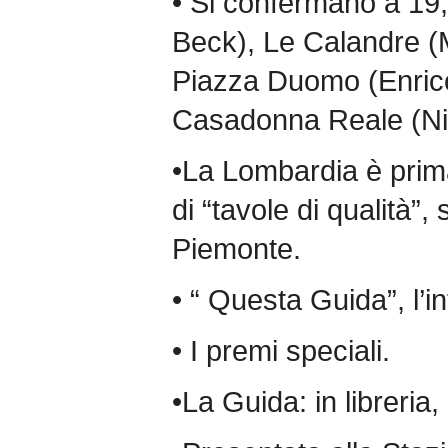
• Si confermano a 19
Beck), Le Calandre (
Piazza Duomo (Enrico
Casadonna Reale (Ni
•La Lombardia è prima
di “tavole di qualità”
Piemonte.
• “ Questa Guida”, l’i
• I premi speciali.
•La Guida: in libreria, 