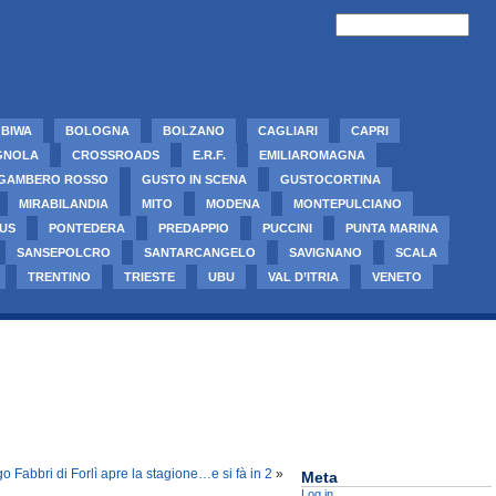
BIWA
BOLOGNA
BOLZANO
CAGLIARI
CAPRI
GNOLA
CROSSROADS
E.R.F.
EMILIAROMAGNA
GAMBERO ROSSO
GUSTO IN SCENA
GUSTOCORTINA
MIRABILANDIA
MITO
MODENA
MONTEPULCIANO
US
PONTEDERA
PREDAPPIO
PUCCINI
PUNTA MARINA
SANSEPOLCRO
SANTARCANGELO
SAVIGNANO
SCALA
TRENTINO
TRIESTE
UBU
VAL D’ITRIA
VENETO
go Fabbri di Forlì apre la stagione…e si fà in 2
»
Meta
Log in