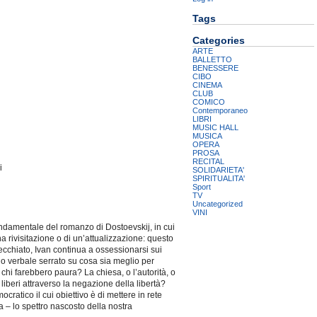
Tags
Categories
ARTE
BALLETTO
BENESSERE
CIBO
CINEMA
CLUB
COMICO
Contemporaneo
LIBRI
MUSIC HALL
MUSICA
OPERA
PROSA
RECITAL
i
SOLIDARIETA'
SPIRITUALITA'
Sport
TV
Uncategorized
VINI
ondamentale del romanzo di Dostoevskij, in cui
na rivisitazione o di un’attualizzazione: questo
ecchiato, Ivan continua a ossessionarsi sui
llo verbale serrato su cosa sia meglio per
 chi farebbero paura? La chiesa, o l’autorità, o
iberi attraverso la negazione della libertà?
atico il cui obiettivo è di mettere in rete
 – lo spettro nascosto della nostra