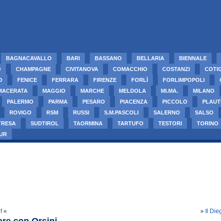
BAGNACAVALLO
BARI
BASSANO
BELLARIA
BIENNALE
O
CHAMPAGNE
CIVITANOVA
COMACCHIO
COSTANZI
COTI
O
FENICE
FERRARA
FIRENZE
FORLÌ
FORLIMPOPOLI
MACERATA
MAGGIO
MARCHE
MELDOLA
MI.MA.
MILANO
PALERMO
PARMA
PESARO
PIACENZA
PICCOLO
PLAUT
ROVIGO
RSM
RUSSI
S.M.PASCOLI
SALERNO
SALSO
TRESA
SUDTIROL
TAORMINA
TARTUFO
TESTORI
TORINO
UR
f
«
»
Il Die