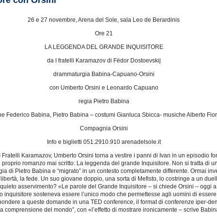
ore con Orsini
26 e 27 novembre, Arena del Sole, sala Leo de Berardinis
Ore 21
LA LEGGENDA DEL GRANDE INQUISITORE
da I fratelli Karamazov di Fëdor Dostoevskij
drammaturgia Babina-Capuano-Orsini
con Umberto Orsini e Leonardo Capuano
regia Pietro Babina
e Federico Babina, Pietro Babina – costumi Gianluca Sbicca- musiche Alberto Fior
Compagnia Orsini
Info e biglietti 051.2910.910 arenadelsole.it
Fratelli Karamazov, Umberto Orsini torna a vestire i panni di Ivan in un episodio f
il proprio romanzo mai scritto: La leggenda del grande Inquisitore. Non si tratta di u
ia di Pietro Babina e “migrato” in un contesto completamente differente. Ormai inv
a libertà, la fede. Un suo giovane doppio, una sorta di Mefisto, lo costringe a un due
il quieto asservimento? «Le parole del Grande Inquisitore – si chiede Orsini – oggi a
io inquisitore sosteneva essere l’unico modo che permettesse agli uomini di essere l
pondere a queste domande in una TED conference, il format di conferenze iper-democr
da comprensione del mondo”, con «l’effetto di mostrare ironicamente – scrive Babina