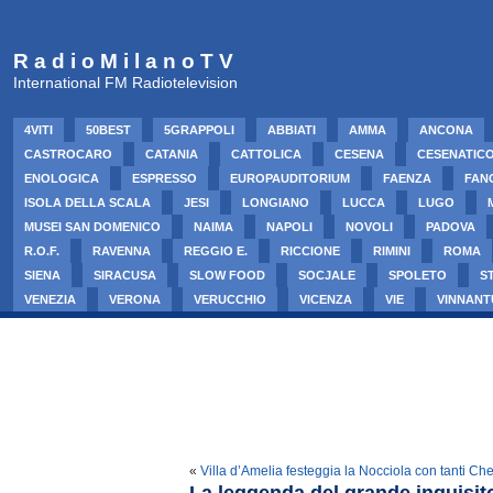
R a d i o M i l a n o T V
International FM Radiotelevision
4VITI
50BEST
5GRAPPOLI
ABBIATI
AMMA
ANCONA
CASTROCARO
CATANIA
CATTOLICA
CESENA
CESENATIC
ENOLOGICA
ESPRESSO
EUROPAUDITORIUM
FAENZA
FAN
ISOLA DELLA SCALA
JESI
LONGIANO
LUCCA
LUGO
MUSEI SAN DOMENICO
NAIMA
NAPOLI
NOVOLI
PADOVA
R.O.F.
RAVENNA
REGGIO E.
RICCIONE
RIMINI
ROMA
SIENA
SIRACUSA
SLOW FOOD
SOCJALE
SPOLETO
S
VENEZIA
VERONA
VERUCCHIO
VICENZA
VIE
VINNANT
«
Villa d’Amelia festeggia la Nocciola con tanti Che