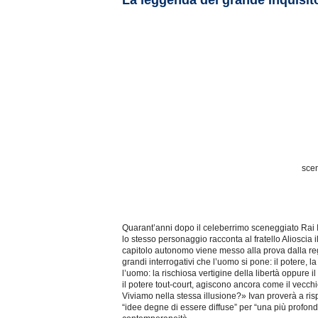
La leggenda del grande inquisit
scen
Quarant’anni dopo il celeberrimo sceneggiato Rai I 
lo stesso personaggio racconta al fratello Alioscia 
capitolo autonomo viene messo alla prova dalla reg
grandi interrogativi che l’uomo si pone: il potere, l
l’uomo: la rischiosa vertigine della libertà oppure 
il potere tout-court, agiscono ancora come il vecch
Viviamo nella stessa illusione?» Ivan proverà a ris
“idee degne di essere diffuse” per “una più profon