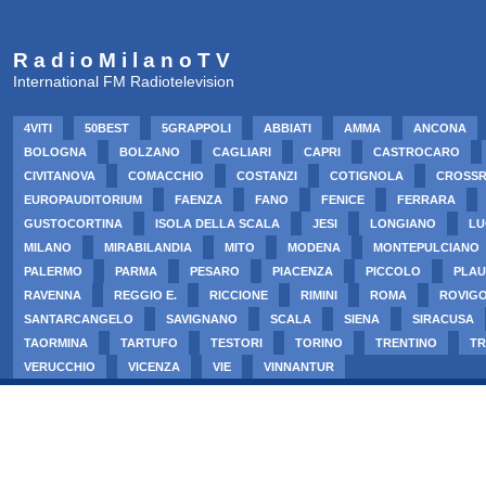
R a d i o M i l a n o T V
International FM Radiotelevision
4VITI
50BEST
5GRAPPOLI
ABBIATI
AMMA
ANCONA
BOLOGNA
BOLZANO
CAGLIARI
CAPRI
CASTROCARO
CIVITANOVA
COMACCHIO
COSTANZI
COTIGNOLA
CROSS
EUROPAUDITORIUM
FAENZA
FANO
FENICE
FERRARA
GUSTOCORTINA
ISOLA DELLA SCALA
JESI
LONGIANO
LU
MILANO
MIRABILANDIA
MITO
MODENA
MONTEPULCIANO
PALERMO
PARMA
PESARO
PIACENZA
PICCOLO
PLAU
RAVENNA
REGGIO E.
RICCIONE
RIMINI
ROMA
ROVIG
SANTARCANGELO
SAVIGNANO
SCALA
SIENA
SIRACUSA
TAORMINA
TARTUFO
TESTORI
TORINO
TRENTINO
TR
VERUCCHIO
VICENZA
VIE
VINNANTUR