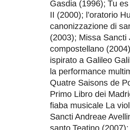
Gasdia (1996); Tu es
II (2000); l’oratorio H
canonizzazione di sa
(2003); Missa Sancti J
compostellano (2004)
ispirato a Galileo Gal
la performance multim
Quatre Saisons de Pou
Primo Libro dei Madriga
fiaba musicale La vio
Sancti Andreae Avellin
santo Teatino (2007);