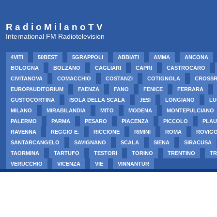
R a d i o M i l a n o T V
International FM Radiotelevision
4VITI
50BEST
5GRAPPOLI
ABBIATI
AMMA
ANCONA
BOLOGNA
BOLZANO
CAGLIARI
CAPRI
CASTROCARO
CIVITANOVA
COMACCHIO
COSTANZI
COTIGNOLA
CROSS
EUROPAUDITORIUM
FAENZA
FANO
FENICE
FERRARA
GUSTOCORTINA
ISOLA DELLA SCALA
JESI
LONGIANO
LU
MILANO
MIRABILANDIA
MITO
MODENA
MONTEPULCIANO
PALERMO
PARMA
PESARO
PIACENZA
PICCOLO
PLAU
RAVENNA
REGGIO E.
RICCIONE
RIMINI
ROMA
ROVIG
SANTARCANGELO
SAVIGNANO
SCALA
SIENA
SIRACUSA
TAORMINA
TARTUFO
TESTORI
TORINO
TRENTINO
TR
VERUCCHIO
VICENZA
VIE
VINNANTUR