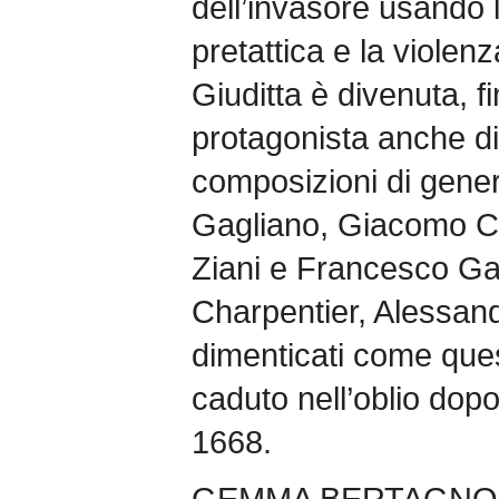
dell’invasore usando
pretattica e la viole
Giuditta è divenuta, f
protagonista anche d
composizioni di gene
Gagliano, Giacomo Ca
Ziani e Francesco Ga
Charpentier, Alessand
dimenticati come ques
caduto nell’oblio dop
1668.
GEMMA BERTAGNO