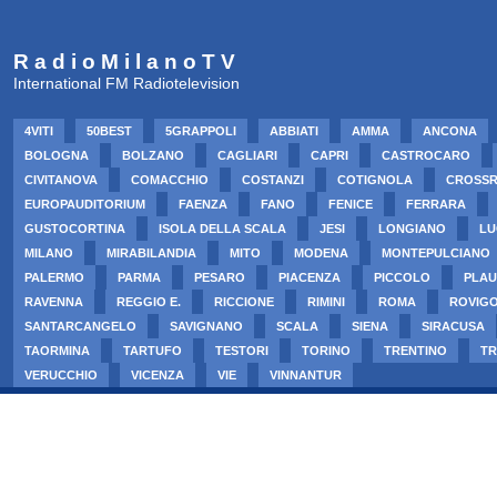
R a d i o M i l a n o T V
International FM Radiotelevision
4VITI
50BEST
5GRAPPOLI
ABBIATI
AMMA
ANCONA
BOLOGNA
BOLZANO
CAGLIARI
CAPRI
CASTROCARO
CIVITANOVA
COMACCHIO
COSTANZI
COTIGNOLA
CROSS
EUROPAUDITORIUM
FAENZA
FANO
FENICE
FERRARA
GUSTOCORTINA
ISOLA DELLA SCALA
JESI
LONGIANO
LU
MILANO
MIRABILANDIA
MITO
MODENA
MONTEPULCIANO
PALERMO
PARMA
PESARO
PIACENZA
PICCOLO
PLAU
RAVENNA
REGGIO E.
RICCIONE
RIMINI
ROMA
ROVIG
SANTARCANGELO
SAVIGNANO
SCALA
SIENA
SIRACUSA
TAORMINA
TARTUFO
TESTORI
TORINO
TRENTINO
TR
VERUCCHIO
VICENZA
VIE
VINNANTUR