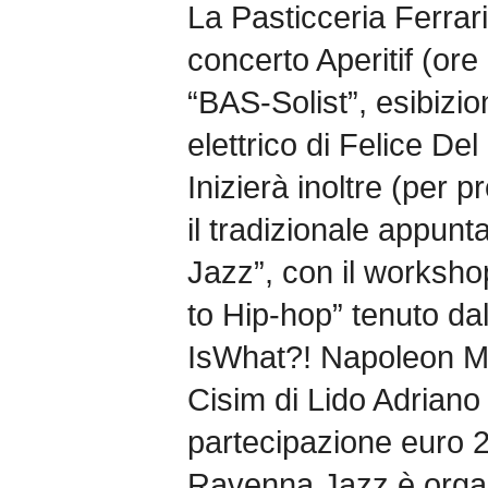
La Pasticceria Ferrar
concerto Aperitif (ore
“BAS-Solist”, esibizio
elettrico di Felice De
Inizierà inoltre (per 
il tradizionale appunt
Jazz”, con il worksh
to Hip-hop” tenuto dall
IsWhat?! Napoleon Ma
Cisim di Lido Adriano
partecipazione euro 2
Ravenna Jazz è orga