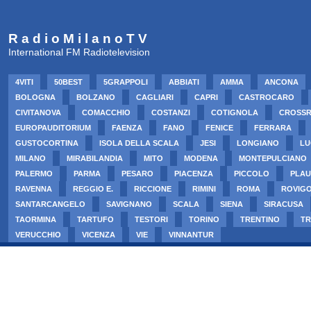
R a d i o M i l a n o T V
International FM Radiotelevision
4VITI
50BEST
5GRAPPOLI
ABBIATI
AMMA
ANCONA
BOLOGNA
BOLZANO
CAGLIARI
CAPRI
CASTROCARO
CIVITANOVA
COMACCHIO
COSTANZI
COTIGNOLA
CROSS
EUROPAUDITORIUM
FAENZA
FANO
FENICE
FERRARA
GUSTOCORTINA
ISOLA DELLA SCALA
JESI
LONGIANO
LU
MILANO
MIRABILANDIA
MITO
MODENA
MONTEPULCIANO
PALERMO
PARMA
PESARO
PIACENZA
PICCOLO
PLAU
RAVENNA
REGGIO E.
RICCIONE
RIMINI
ROMA
ROVIG
SANTARCANGELO
SAVIGNANO
SCALA
SIENA
SIRACUSA
TAORMINA
TARTUFO
TESTORI
TORINO
TRENTINO
TR
VERUCCHIO
VICENZA
VIE
VINNANTUR