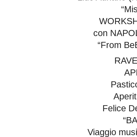
“Mis
WORKSHO
con NAP
“From BeB
RAVE
AP
Pastic
Aperit
Felice D
“BA
Viaggio musi