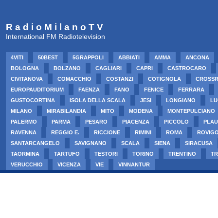
R a d i o M i l a n o T V
International FM Radiotelevision
4VITI
50BEST
5GRAPPOLI
ABBIATI
AMMA
ANCONA
BOLOGNA
BOLZANO
CAGLIARI
CAPRI
CASTROCARO
CIVITANOVA
COMACCHIO
COSTANZI
COTIGNOLA
CROSS
EUROPAUDITORIUM
FAENZA
FANO
FENICE
FERRARA
GUSTOCORTINA
ISOLA DELLA SCALA
JESI
LONGIANO
LU
MILANO
MIRABILANDIA
MITO
MODENA
MONTEPULCIANO
PALERMO
PARMA
PESARO
PIACENZA
PICCOLO
PLAU
RAVENNA
REGGIO E.
RICCIONE
RIMINI
ROMA
ROVIG
SANTARCANGELO
SAVIGNANO
SCALA
SIENA
SIRACUSA
TAORMINA
TARTUFO
TESTORI
TORINO
TRENTINO
TR
VERUCCHIO
VICENZA
VIE
VINNANTUR