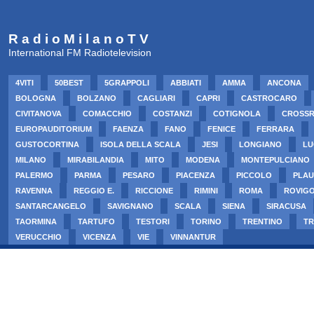
R a d i o M i l a n o T V
International FM Radiotelevision
4VITI
50BEST
5GRAPPOLI
ABBIATI
AMMA
ANCONA
BOLOGNA
BOLZANO
CAGLIARI
CAPRI
CASTROCARO
CIVITANOVA
COMACCHIO
COSTANZI
COTIGNOLA
CROSS
EUROPAUDITORIUM
FAENZA
FANO
FENICE
FERRARA
GUSTOCORTINA
ISOLA DELLA SCALA
JESI
LONGIANO
LU
MILANO
MIRABILANDIA
MITO
MODENA
MONTEPULCIANO
PALERMO
PARMA
PESARO
PIACENZA
PICCOLO
PLAU
RAVENNA
REGGIO E.
RICCIONE
RIMINI
ROMA
ROVIG
SANTARCANGELO
SAVIGNANO
SCALA
SIENA
SIRACUSA
TAORMINA
TARTUFO
TESTORI
TORINO
TRENTINO
TR
VERUCCHIO
VICENZA
VIE
VINNANTUR