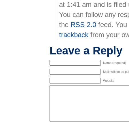
at 1:41 am and is file
You can follow any res
the
RSS 2.0
feed. You
trackback
from your ow
Leave a Reply
Name (required)
Mail (will not be p
Website