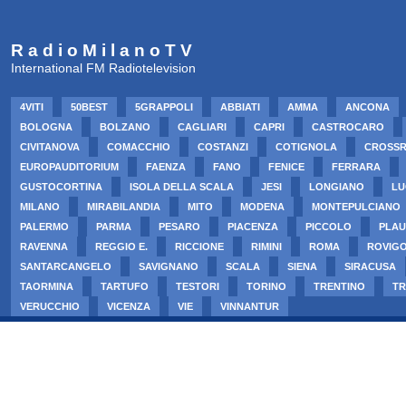
R a d i o M i l a n o T V
International FM Radiotelevision
4VITI
50BEST
5GRAPPOLI
ABBIATI
AMMA
ANCONA
BOLOGNA
BOLZANO
CAGLIARI
CAPRI
CASTROCARO
CIVITANOVA
COMACCHIO
COSTANZI
COTIGNOLA
CROSS
EUROPAUDITORIUM
FAENZA
FANO
FENICE
FERRARA
GUSTOCORTINA
ISOLA DELLA SCALA
JESI
LONGIANO
LU
MILANO
MIRABILANDIA
MITO
MODENA
MONTEPULCIANO
PALERMO
PARMA
PESARO
PIACENZA
PICCOLO
PLAU
RAVENNA
REGGIO E.
RICCIONE
RIMINI
ROMA
ROVIG
SANTARCANGELO
SAVIGNANO
SCALA
SIENA
SIRACUSA
TAORMINA
TARTUFO
TESTORI
TORINO
TRENTINO
TR
VERUCCHIO
VICENZA
VIE
VINNANTUR