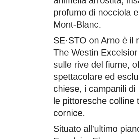
animella arrostita, ins
profumo di nocciola e 
Mont-Blanc.
SE·STO on Arno è il ro
The Westin Excelsior 
sulle rive del fiume, o
spettacolare ed esclusiv
chiese, i campanili di
le pittoresche collin
cornice.
Situato all’ultimo pia