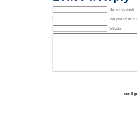
Name (required)
Mail (will not be p
Website
con il g