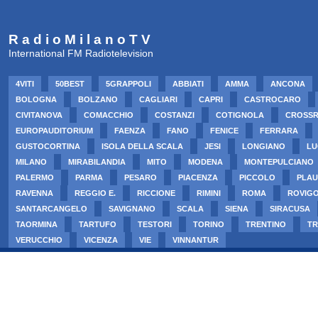
R a d i o M i l a n o T V
International FM Radiotelevision
4VITI
50BEST
5GRAPPOLI
ABBIATI
AMMA
ANCONA
BOLOGNA
BOLZANO
CAGLIARI
CAPRI
CASTROCARO
CIVITANOVA
COMACCHIO
COSTANZI
COTIGNOLA
CROSS
EUROPAUDITORIUM
FAENZA
FANO
FENICE
FERRARA
GUSTOCORTINA
ISOLA DELLA SCALA
JESI
LONGIANO
LU
MILANO
MIRABILANDIA
MITO
MODENA
MONTEPULCIANO
PALERMO
PARMA
PESARO
PIACENZA
PICCOLO
PLAU
RAVENNA
REGGIO E.
RICCIONE
RIMINI
ROMA
ROVIG
SANTARCANGELO
SAVIGNANO
SCALA
SIENA
SIRACUSA
TAORMINA
TARTUFO
TESTORI
TORINO
TRENTINO
TR
VERUCCHIO
VICENZA
VIE
VINNANTUR