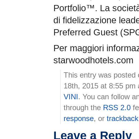
Portfolio™. La socie
di fidelizzazione lead
Preferred Guest (SP
Per maggiori informazi
starwoodhotels.com
This entry was poste
18th, 2015 at 8:55 pm 
VINI
. You can follow a
through the
RSS 2.0
fe
response
, or
trackback
Leave a Reply