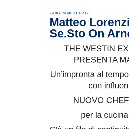
«
A di Alice all’ H Helios
«
Matteo Lorenzin
Se.Sto On Arn
THE WESTIN E
PRESENTA MA
Un’impronta al tempo 
con influen
NUOVO CHEF D
per la cucina