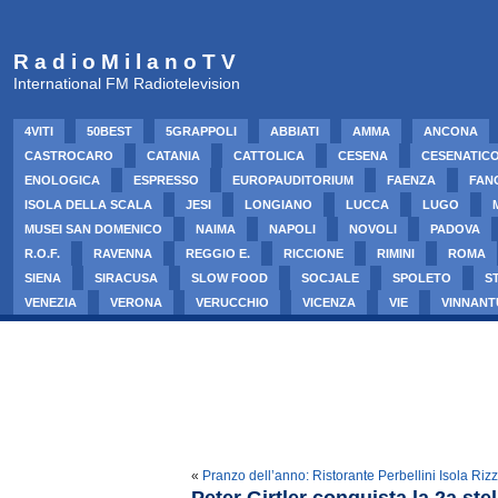
R a d i o M i l a n o T V
International FM Radiotelevision
4VITI
50BEST
5GRAPPOLI
ABBIATI
AMMA
ANCONA
CASTROCARO
CATANIA
CATTOLICA
CESENA
CESENATIC
ENOLOGICA
ESPRESSO
EUROPAUDITORIUM
FAENZA
FAN
ISOLA DELLA SCALA
JESI
LONGIANO
LUCCA
LUGO
MUSEI SAN DOMENICO
NAIMA
NAPOLI
NOVOLI
PADOVA
R.O.F.
RAVENNA
REGGIO E.
RICCIONE
RIMINI
ROMA
SIENA
SIRACUSA
SLOW FOOD
SOCJALE
SPOLETO
S
VENEZIA
VERONA
VERUCCHIO
VICENZA
VIE
VINNANT
«
Pranzo dell’anno: Ristorante Perbellini Isola Rizza