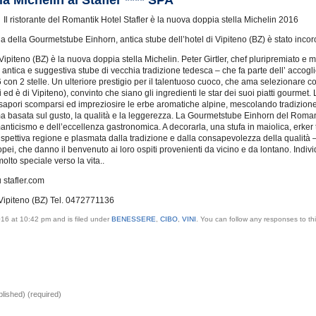
la Michelin al Stafler **** SPA
Il ristorante del Romantik Hotel Stafler è la nuova doppia stella Michelin 2016
ina della Gourmetstube Einhorn, antica stube dell’hotel di Vipiteno (BZ) è stato inc
Vipiteno (BZ) è la nuova doppia stella Michelin. Peter Girtler, chef pluripremiato e molt
ntica e suggestiva stube di vecchia tradizione tedesca – che fa parte dell’ accoglien
con 2 stelle. Un ulteriore prestigio per il talentuoso cuoco, che ama selezionare c
d è di Vipiteno), convinto che siano gli ingredienti le star dei suoi piatti gourmet. 
care sapori scomparsi ed impreziosire le erbe aromatiche alpine, mescolando tradizion
ma basata sul gusto, la qualità e la leggerezza. La Gourmetstube Einhorn del Romant
anticismo e dell’eccellenza gastronomica. A decorarla, una stufa in maiolica, erker 
ispettiva regione e plasmata dalla tradizione e dalla consapevolezza della qualità 
i, che danno il benvenuto ai loro ospiti provenienti da vicino e da lontano. Indivi
olto speciale verso la vita..
 stafler.com
Vipiteno (BZ) Tel. 0472771136
016 at 10:42 pm and is filed under
BENESSERE
,
CIBO
,
VINI
. You can follow any responses to th
ublished) (required)