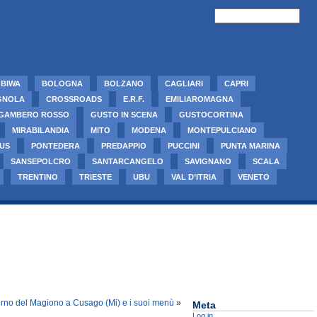
BIWA
BOLOGNA
BOLZANO
CAGLIARI
CAPRI
GNOLA
CROSSROADS
E.R.F.
EMILIAROMAGNA
GAMBERO ROSSO
GUSTO IN SCENA
GUSTOCORTINA
MIRABILANDIA
MITO
MODENA
MONTEPULCIANO
US
PONTEDERA
PREDAPPIO
PUCCINI
PUNTA MARINA
SANSEPOLCRO
SANTARCANGELO
SAVIGNANO
SCALA
TRENTINO
TRIESTE
UBU
VAL D’ITRIA
VENETO
rno del Magiono a Cusago (Mi) e i suoi menù
»
Meta
Log in