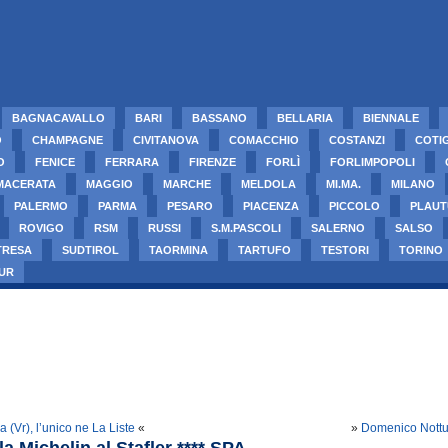
BAGNACAVALLO
BARI
BASSANO
BELLARIA
BIENNALE
O
CHAMPAGNE
CIVITANOVA
COMACCHIO
COSTANZI
COTI
O
FENICE
FERRARA
FIRENZE
FORLÌ
FORLIMPOPOLI
MACERATA
MAGGIO
MARCHE
MELDOLA
MI.MA.
MILANO
PALERMO
PARMA
PESARO
PIACENZA
PICCOLO
PLAUT
ROVIGO
RSM
RUSSI
S.M.PASCOLI
SALERNO
SALSO
TRESA
SUDTIROL
TAORMINA
TARTUFO
TESTORI
TORINO
UR
 (Vr), l’unico ne La Liste
«
»
Domenico Nottu