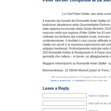
Peter Girtler conquista la 2a stel
Lo Chef Peter Girtler, star della cuc
Il maestro dei fornelli del Romantik Hotel Stafler di 
tradizione altoatesina della Gourmetstube Einhorn, a
stato appena incoronato dalla Guida Michelin 2016 
nascono nella sua regione (Peter Girtler ha 43 anni e
coltivate sul territorio dai contadini locali, ricer
contemporanee. Il risultato è una cucina raffinata 
intatta nei secoli è la massima espressione del rom
artigiani medievali. Profondamente radicata nella r
200 Romantik Hotels & Restaurants in 9 Paesi europe
genialità che cattura – in breve: un atteggiamento m
Maggiori informazioni su Romantik Hotel Stafler su
Brennerstrasse, 10 39040 Mules/Campo di Trens, 
This entry was posted on Thursday, February 4th, 2
leave a response
, or
trackback
from your own site.
Leave a Reply
Name (required)
Mail (will not be p
Website