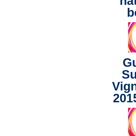
na
b
Gu
Su
Vig
201