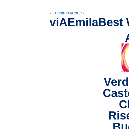
«
La Liste Italia 2017
«
viAEmilaBest 
Verd
Caste
C
Ris
Bu