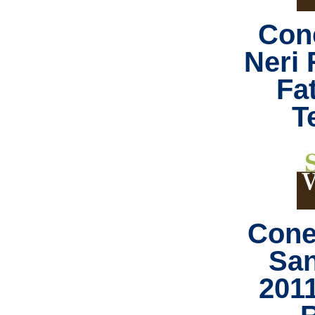
Con
Neri 
Fa
T
Cone
San
201