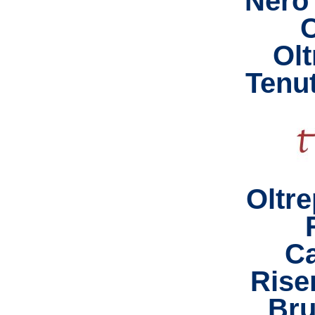
Nero
Olt
Tenut
Oltr
Ca
Rise
Bru