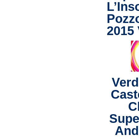
L’Inso
Pozz
2015 
Verd
Caste
C
Supe
Andr