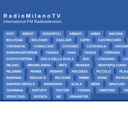
R a d i o M i l a n o T V
International FM Radiotelevision
4VITI
50BEST
5GRAPPOLI
ABBIATI
AMMA
ANCONA
BOLOGNA
BOLZANO
CAGLIARI
CAPRI
CASTROCARO
CIVITANOVA
COMACCHIO
COSTANZI
COTIGNOLA
CROSS
EUROPAUDITORIUM
FAENZA
FANO
FENICE
FERRARA
GUSTOCORTINA
ISOLA DELLA SCALA
JESI
LONGIANO
LU
MILANO
MIRABILANDIA
MITO
MODENA
MONTEPULCIANO
PALERMO
PARMA
PESARO
PIACENZA
PICCOLO
PLAU
RAVENNA
REGGIO E.
RICCIONE
RIMINI
ROMA
ROVIG
SANTARCANGELO
SAVIGNANO
SCALA
SIENA
SIRACUSA
TAORMINA
TARTUFO
TESTORI
TORINO
TRENTINO
TR
VERUCCHIO
VICENZA
VIE
VINNANTUR