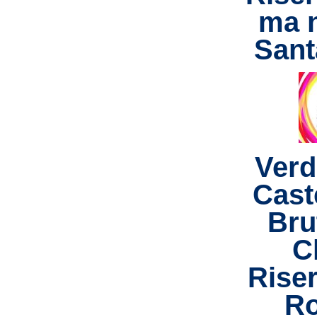
ma 
Sant
Verd
Caste
Bru
C
Rise
Ro