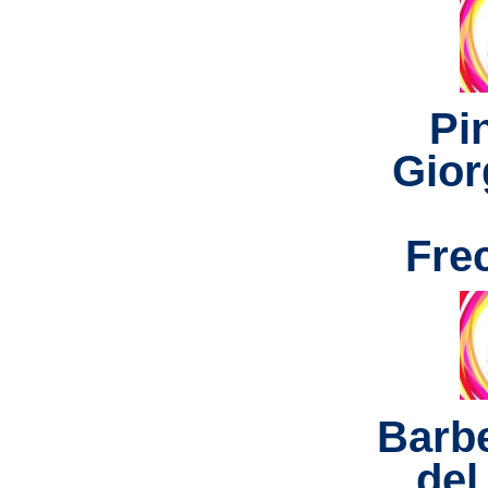
Pi
Gior
Fre
Barb
del