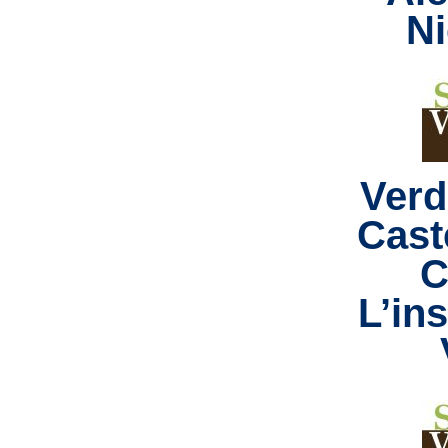
Ni
Verd
Caste
C
L’in