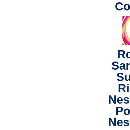
Co
R
Sa
Su
Ri
Nes
Po
Nes