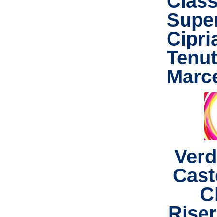
Class
Super
Cipri
Tenu
Marce
Verd
Caste
C
Riser