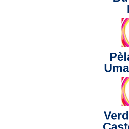
Pèl
Uma
Verd
Caste