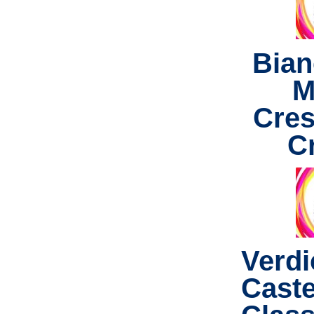
Bian
M
Cres
C
Verdi
Castel