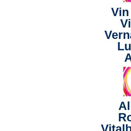
Vin
V
Vern
Lu
A
Al
R
Vital