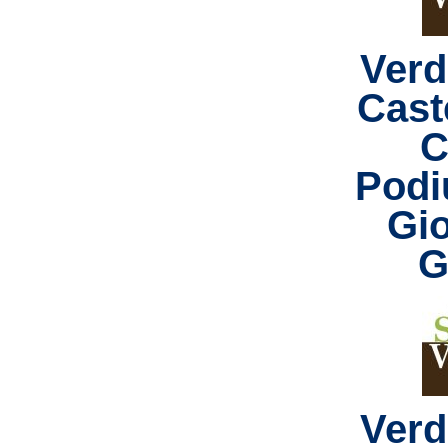
Verd
Caste
C
Podi
Gi
G
Verd