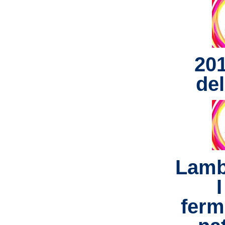
20
del
Lamb
I
ferm