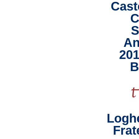
Caste
C
S
An
201
B
Loghe
Frat