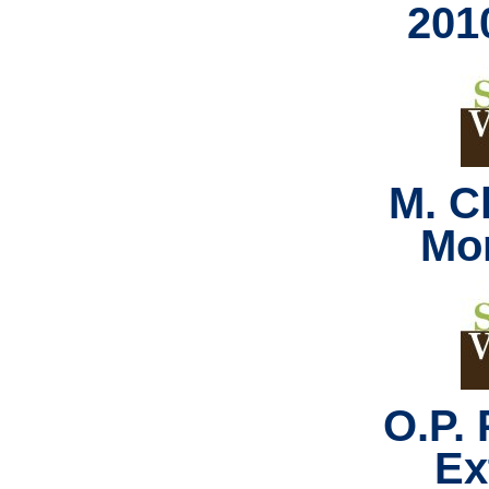
201
M. Cl
Mo
O.P. 
Ex