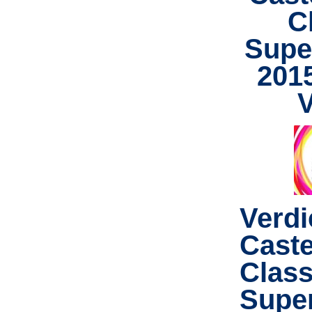
C
Supe
201
V
Verdi
Castel
Class
Super