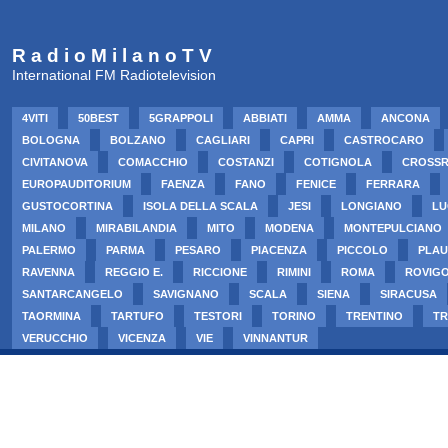
R a d i o M i l a n o T V
International FM Radiotelevision
4VITI
50BEST
5GRAPPOLI
ABBIATI
AMMA
ANCONA
BOLOGNA
BOLZANO
CAGLIARI
CAPRI
CASTROCARO
CIVITANOVA
COMACCHIO
COSTANZI
COTIGNOLA
CROSS
EUROPAUDITORIUM
FAENZA
FANO
FENICE
FERRARA
GUSTOCORTINA
ISOLA DELLA SCALA
JESI
LONGIANO
LU
MILANO
MIRABILANDIA
MITO
MODENA
MONTEPULCIANO
PALERMO
PARMA
PESARO
PIACENZA
PICCOLO
PLAU
RAVENNA
REGGIO E.
RICCIONE
RIMINI
ROMA
ROVIG
SANTARCANGELO
SAVIGNANO
SCALA
SIENA
SIRACUSA
TAORMINA
TARTUFO
TESTORI
TORINO
TRENTINO
TR
VERUCCHIO
VICENZA
VIE
VINNANTUR