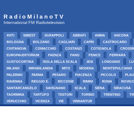
R a d i o M i l a n o T V
International FM Radiotelevision
4VITI
50BEST
5GRAPPOLI
ABBIATI
AMMA
ANCONA
BOLOGNA
BOLZANO
CAGLIARI
CAPRI
CASTROCARO
CIVITANOVA
COMACCHIO
COSTANZI
COTIGNOLA
CROSS
EUROPAUDITORIUM
FAENZA
FANO
FENICE
FERRARA
GUSTOCORTINA
ISOLA DELLA SCALA
JESI
LONGIANO
LU
MILANO
MIRABILANDIA
MITO
MODENA
MONTEPULCIANO
PALERMO
PARMA
PESARO
PIACENZA
PICCOLO
PLAU
RAVENNA
REGGIO E.
RICCIONE
RIMINI
ROMA
ROVIG
SANTARCANGELO
SAVIGNANO
SCALA
SIENA
SIRACUSA
TAORMINA
TARTUFO
TESTORI
TORINO
TRENTINO
TR
VERUCCHIO
VICENZA
VIE
VINNANTUR