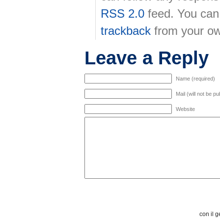
RSS 2.0
feed. You ca
trackback
from your ow
Leave a Reply
Name (required)
Mail (will not be p
Website
con il g